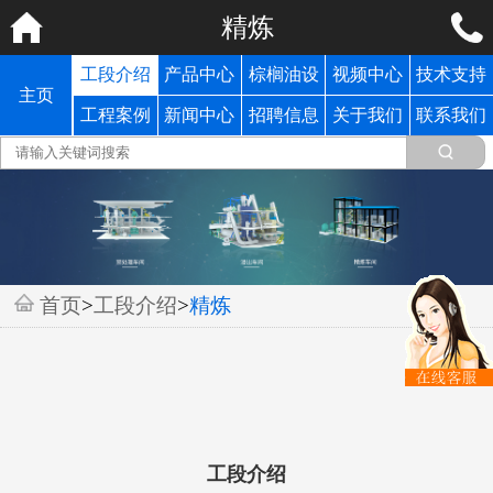
精炼
工段介绍
产品中心
棕榈油设
视频中心
技术支持
主页
备
工程案例
新闻中心
招聘信息
关于我们
联系我们
首页
>
工段介绍
>
精炼
工段介绍