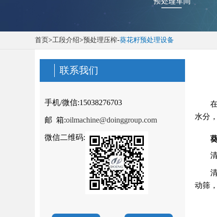
首页
>
工段介绍
>
预处理压榨
-
葵花籽预处理设备
联系我们
手机/微信:
15038276703
水分
邮 箱:
oilmachine@doinggroup.com
微信二维码:
清
动筛