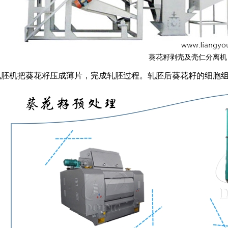
葵花籽剥壳及壳仁分离机
轧胚机把葵花籽压成薄片，完成轧胚过程。轧胚后葵花籽的细胞