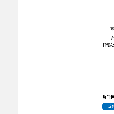
籽预
热门标
成