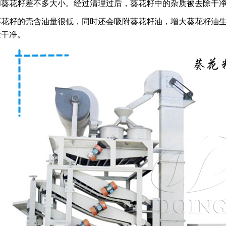
和葵花籽差不多大小。经过清理过后，葵花籽中的杂质被去除干
葵花籽的壳含油量很低，同时还会吸附葵花籽油，增大葵花籽油
除干净。