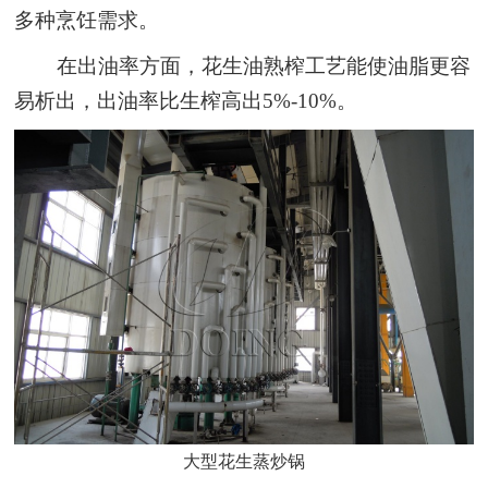
多种烹饪需求。
在出油率方面，花生油熟榨工艺能使油脂更容
易析出，出油率比生榨高出5%-10%。
大型花生蒸炒锅