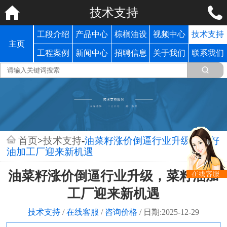
技术支持
工段介绍
产品中心
棕榈油设
视频中心
技术支持
主页
备
工程案例
新闻中心
招聘信息
关于我们
联系我们
首页
>
技术支持
-
油菜籽涨价倒逼行业升级，菜籽
油加工厂迎来新机遇
油菜籽涨价倒逼行业升级，菜籽油加
工厂迎来新机遇
技术支持
/
在线客服
/
咨询价格
/
日期:2025-12-29