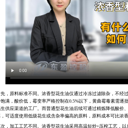
首先，原料标准不同。浓香型花生油仅通过冷冻过滤除杂，不经
鲜饱满，酸价低，霉变率严格控制在0.5%以下，黄曲霉毒素需逐
花生供应渠道的工厂。而普通型花生油后续可通过精炼降低酸价
，可适度使用低级花生或含杂率偏高的原料，原料成本可比浓香型低
其次，加工工艺不同。浓香型花生油采用高温短炒+压榨工艺，以18