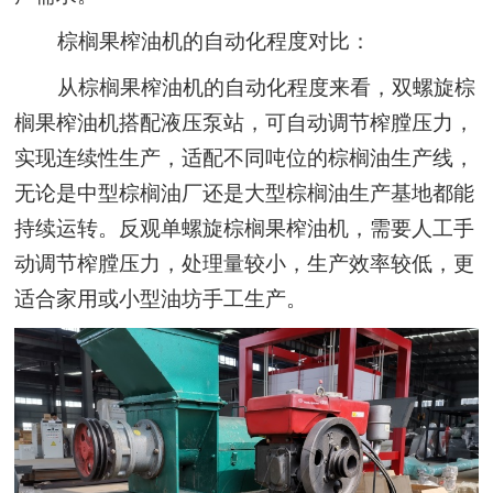
棕榈果榨油机的自动化程度对比：
从棕榈果榨油机的自动化程度来看，双螺旋棕
榈果榨油机搭配液压泵站，可自动调节榨膛压力，
实现连续性生产，适配不同吨位的棕榈油生产线，
无论是中型棕榈油厂还是大型棕榈油生产基地都能
持续运转。反观单螺旋棕榈果榨油机，需要人工手
动调节榨膛压力，处理量较小，生产效率较低，更
适合家用或小型油坊手工生产。