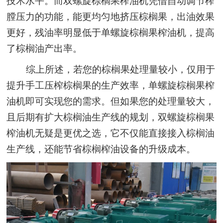
技术水平。而双螺旋棕榈果榨油机凭借自动调节榨
膛压力的功能，能更均匀地挤压棕榈果，出油效果
更好，残油率明显低于单螺旋棕榈果榨油机，提高
了棕榈油产出率。
综上所述，若您的棕榈果处理量较小，仅用于
提升手工压榨棕榈果的生产效率，单螺旋棕榈果榨
油机即可实现您的需求。但如果您的处理量较大，
且后期有扩大棕榈油生产线的规划，双螺旋棕榈果
榨油机无疑是更优之选，它不仅能直接接入棕榈油
生产线，还能节省棕榈榨油设备的升级成本。