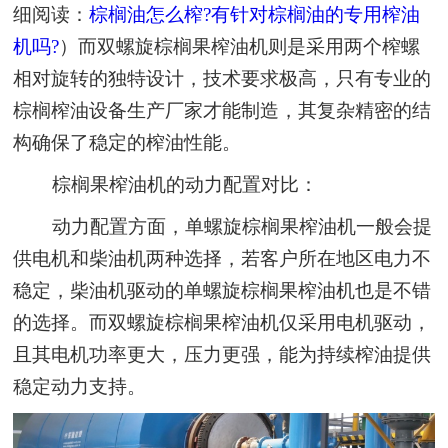
细阅读：
棕榈油怎么榨?有针对棕榈油的专用榨油
机吗?
）而双螺旋棕榈果榨油机则是采用两个榨螺
相对旋转的独特设计，技术要求极高，只有专业的
棕榈榨油设备生产厂家才能制造，其复杂精密的结
构确保了稳定的榨油性能。
棕榈果榨油机的动力配置对比：
动力配置方面，单螺旋棕榈果榨油机一般会提
供电机和柴油机两种选择，若客户所在地区电力不
稳定，柴油机驱动的单螺旋棕榈果榨油机也是不错
的选择。而双螺旋棕榈果榨油机仅采用电机驱动，
且其电机功率更大，压力更强，能为持续榨油提供
稳定动力支持。