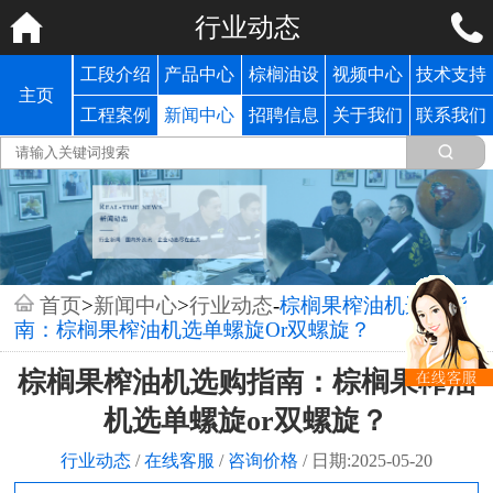
行业动态
工段介绍
产品中心
棕榈油设
视频中心
技术支持
主页
备
工程案例
新闻中心
招聘信息
关于我们
联系我们
首页
>
新闻中心
>
行业动态
-
棕榈果榨油机选购指
南：棕榈果榨油机选单螺旋or双螺旋？
棕榈果榨油机选购指南：棕榈果榨油
机选单螺旋or双螺旋？
行业动态
/
在线客服
/
咨询价格
/
日期:2025-05-20