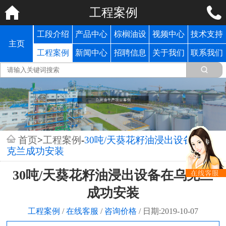
工程案例
工段介绍
产品中心
棕榈油设
视频中心
技术支持
主页
备
工程案例
新闻中心
招聘信息
关于我们
联系我们
首页
>
工程案例
-
30吨/天葵花籽油浸出设备在乌
克兰成功安装
30吨/天葵花籽油浸出设备在乌克兰
成功安装
工程案例
/
在线客服
/
咨询价格
/
日期:2019-10-07